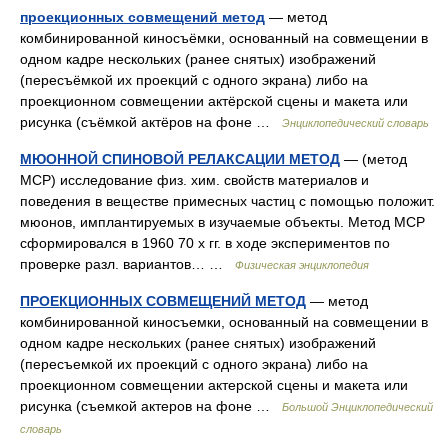
проекционных совмещений метод
— метод
комбинированной киносъёмки, основанный на совмещении в
одном кадре нескольких (ранее снятых) изображений
(пересъёмкой их проекций с одного экрана) либо на
проекционном совмещении актёрской сцены и макета или
рисунка (съёмкой актёров на фоне …
Энциклопедический словарь
МЮОННОЙ СПИНОВОЙ РЕЛАКСАЦИИ МЕТОД
— (метод
MCP) исследование физ. хим. свойств материалов и
поведения в веществе примесных частиц с помощью положит.
мюонов, имплантируемых в изучаемые объекты. Метод MCP
сформировался в 1960 70 х гг. в ходе экспериментов по
проверке разл. вариантов… …
Физическая энциклопедия
ПРОЕКЦИОННЫХ СОВМЕЩЕНИЙ МЕТОД
— метод
комбинированной киносъемки, основанный на совмещении в
одном кадре нескольких (ранее снятых) изображений
(пересъемкой их проекций с одного экрана) либо на
проекционном совмещении актерской сцены и макета или
рисунка (съемкой актеров на фоне …
Большой Энциклопедический
словарь